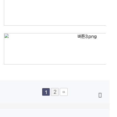
2
1
COPYRIGHT@ 2023 굿데이 인포 ALL RIGHTS RESERVED