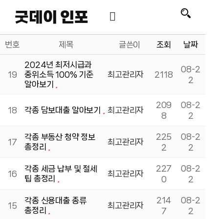
굿데이 인포
번호
제목
글쓴이
조회
날짜
2024년 최저시급과
08-2
19
중위소득 100% 기준
최고관리자
2118
2
알아보기
209
08-2
18
각종 담보대출 알아보기
최고관리자
8
2
225
08-2
각종 부동산 청약 정보
17
최고관리자
총정리
2
2
227
08-2
각종 세금 납부 및 절세
16
최고관리자
팁 총정리
0
2
214
08-2
각종 신용대출 종류
15
최고관리자
총정리
7
2