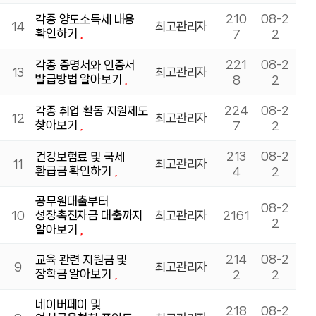
210
08-2
각종 양도소득세 내용
14
최고관리자
확인하기
7
2
221
08-2
각종 증명서와 인증서
13
최고관리자
발급방법 알아보기
8
2
224
08-2
각종 취업 활동 지원제도
12
최고관리자
찾아보기
7
2
213
08-2
건강보험료 및 국세
11
최고관리자
환급금 확인하기
4
2
공무원대출부터
08-2
10
성장촉진자금 대출까지
최고관리자
2161
2
알아보기
214
08-2
교육 관련 지원금 및
9
최고관리자
장학금 알아보기
2
2
네이버페이 및
218
08-2