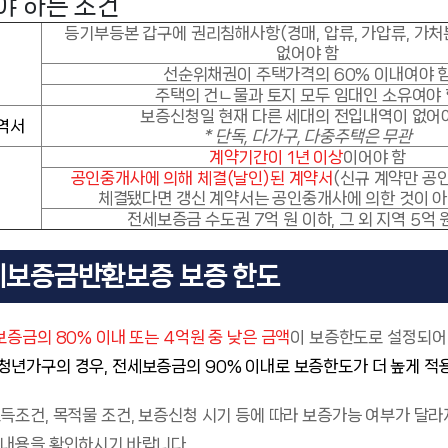
야 하는 조건
등기부등본 갑구에 권리침해사항(경매, 압류, 가압류, 가처분
없어야 함
선순위채권이 주택가격의 60% 이내여야 
주택의 건ㄴ물과 토지 모두 임대인 소유여야 
보증신청일 현재 다른 세대의 전입내역이 없어
역서
* 단독, 다가구, 다중주택은 무관
계약기간이 1년 이상
이어야 함
공인중개사에 의해 체결(날인)된 계약서
(신규 계약만 공
체결됐다면 갱신 계약서는 공인중개사에 의한 것이 아
전세보증금 수도권 7억 원 이하, 그 외 지역 5억 
세보증금반환보증 보증 한도
증금의 80% 이내 또는 4억원 중 낮은 금액
이 보증한도로 설정되어
청년가구의 경우, 전세보증금의 90% 이내로 보증한도가 더 높게 적
득조건, 목적물 조건, 보증신청 시기 등에 따라 보증가능 여부가 달라
내용을 확인하시기 바랍니다.