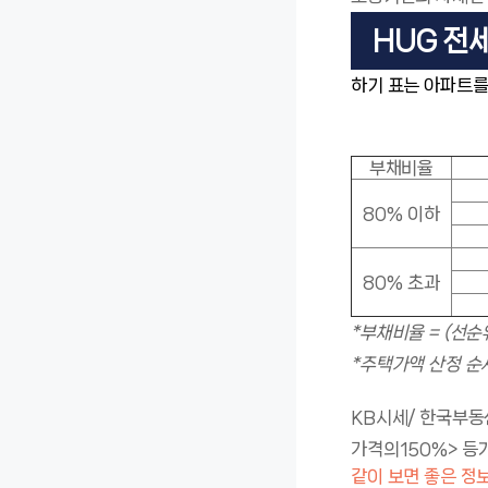
HUG 전
하기 표는 아파트를
부채비율
80% 이하
80% 초과
*부채비율 = (선순
*주택가액 산정 순
KB시세/ 한국부동
가격의
150%> 등
같이 보면 좋은 정