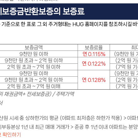
세보증금반환보증의 보증료
 기준으로 한 표로 그 외 주거형태는 HUG 홈페이지를 참조하시길 바
보증금액
보증료율
최
9천만 원 이하
연 0.115%
(9천만 원 
9천만 원 초과 ~ 2억 원 이하
(2억 원 기
연 0.122%
2억 원 초과 ~ 7억 원 이하
(7억 원 기
9천만 원 이하
(9천만 원 
9천만 원 초과 ~ 2억 원 이하
연 0.128%
(2억 원 기
2억 원 초과 ~ 7억 원 이해
(7억 원 기
위 채권금액+ 전세보증금) / 주택가액
서
산원 시세 중 상하한가의 평균 (아파트 최저층은 하한가 적용) > 아파
기부등본상 1년 내 최근 매매 거래가 > 준공 후 1년 이내 아파트는 분
보 확인하기